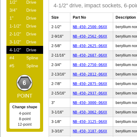
1/2"
Drive
4-1/2" drive, impact sockets, 6-poi
3/4"
Drive
Size
Part No
Description
1"
Drive
1-1/2"
Drive
2-1/2"
NB-450-2500-06XX
beryllium non
2-1/2"
Drive
2-9/16"
NB-450-2562-06XX
beryllium non
3-1/2"
Drive
2-5/8"
NB-450-2625-06XX
beryllium non
4-1/2"
Drive
2-11/16"
NB-450-2687-06XX
beryllium non
#4
Spline
2-3/4"
NB-450-2750-06XX
beryllium non
#5
Spline
2-13/16"
NB-450-2812-06XX
beryllium non
2-7/8"
NB-450-2875-06XX
beryllium non
2-15/16"
NB-450-2937-06XX
beryllium non
3"
NB-450-3000-06XX
beryllium non
Change shape
3-1/16"
NB-450-3062-06XX
beryllium non
4-point
8-point
3-1/8"
NB-450-3125-06XX
beryllium non
12-point
3-3/16"
NB-450-3187-06XX
beryllium non