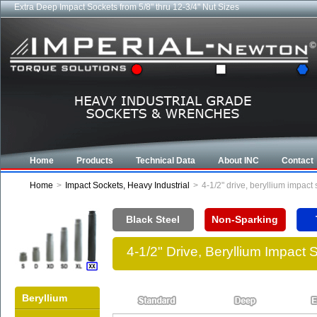
Extra Deep Impact Sockets from 5/8" thru 12-3/4" Nut Sizes
Home
Products
Technical Data
About INC
Contact
Home
>
Impact Sockets, Heavy Industrial
>
4-1/2" drive, beryllium impac
Black Steel
Non-Sparking
4-1/2" Drive, Beryllium Impact
Beryllium